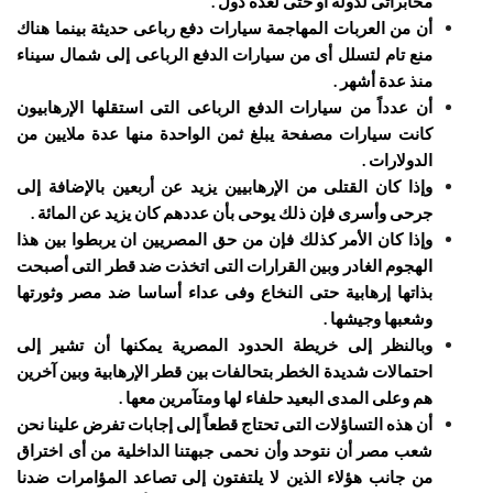
مخابراتى لدولة أو حتى لعدة دول .
أن من العربات المهاجمة سيارات دفع رباعى حديثة بينما هناك
منع تام لتسلل أى من سيارات الدفع الرباعى إلى شمال سيناء
منذ عدة أشهر .
أن عدداً من سيارات الدفع الرباعى التى استقلها الإرهابيون
كانت سيارات مصفحة يبلغ ثمن الواحدة منها عدة ملايين من
الدولارات .
وإذا كان القتلى من الإرهابيين يزيد عن أربعين بالإضافة إلى
جرحى وأسرى فإن ذلك يوحى بأن عددهم كان يزيد عن المائة .
وإذا كان الأمر كذلك فإن من حق المصريين ان يربطوا بين هذا
الهجوم الغادر وبين القرارات التى اتخذت ضد قطر التى أصبحت
بذاتها إرهابية حتى النخاع وفى عداء أساسا ضد مصر وثورتها
وشعبها وجيشها .
وبالنظر إلى خريطة الحدود المصرية يمكنها أن تشير إلى
احتمالات شديدة الخطر بتحالفات بين قطر الإرهابية وبين آخرين
هم وعلى المدى البعيد حلفاء لها ومتآمرين معها .
أن هذه التساؤلات التى تحتاج قطعاً إلى إجابات تفرض علينا نحن
شعب مصر أن نتوحد وأن نحمى جبهتنا الداخلية من أى اختراق
من جانب هؤلاء الذين لا يلتفتون إلى تصاعد المؤامرات ضدنا