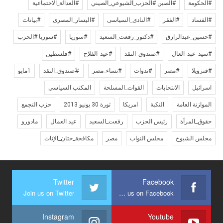
#الحكومة
#الصين #الحزب_الشيوعي_الصيني
#العدالة_الاجتماعية
#الفساد
#الفقر
#النادى_السياسى
#اليسار_المصرى
#بيانات
#حسين_عبدالرازق
#دكتور_رفعت_السعيد
#سوريا
#سوريا #الحزب
#سيد_عبد_العال
#صندوق_النقد
#عيد_الفلاح
#فلسطين
#فنزويلا
#مصر
#ندوات
#نساء_مصر
#ًصندوق_النقد
1مايو
اسرائيل
الانتخابات
القوات_المسلحة
المكتب السياسي
الموازنة العامة
النكبة
امريكا
ثورة 30 يونيو 2013
حزب التجمع
حقوق_المرأة
رئيس الحزب
رفعت_السعيد
عيد العمال
مادورو
مجلس الشيوخ
مجلس النواب
مصر
مكافحة_ختان_الإناث
Twitter
Facebook
Join us on Twitter
Join us on Facebook
Instagram
Youtube