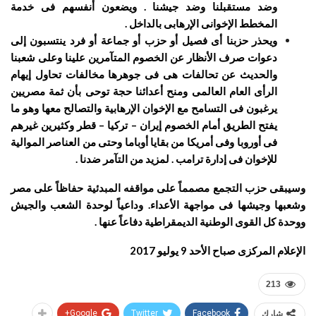
وضد مستقبلنا وضد جيشنا . ويضعون أنفسهم فى خدمة
المخطط الإخوانى الإرهابى بالداخل .
ويحذر حزبنا أى فصيل أو حزب أو جماعة أو فرد ينتسبون إلى
دعوات صرف الأنظار عن الخصوم المتآمرين علينا وعلى شعبنا
والحديث عن تحالفات هى فى جوهرها مخالفات تحاول إيهام
الرأى العام العالمى ومنح أعدائنا حجة توحى بأن ثمة مصريين
يرغبون فى التسامح مع الإخوان الإرهابية والتصالح معها وهو ما
يفتح الطريق أمام الخصوم إيران – تركيا – قطر وكثيرين غيرهم
فى أوروبا وفى أمريكا من بقايا أوباما وحتى من العناصر الموالية
للإخوان فى إدارة ترامب . لمزيد من التآمر ضدنا .
وسيبقى حزب التجمع مصمماً على مواقفه المبدئية حفاظاً على مصر
وشعبها وجيشها فى مواجهة الأعداء. وداعياً لوحدة الشعب والجيش
ووحدة كل القوى الوطنية الديمقراطية دفاعاً عنها .
الإعلام المركزى
صباح الأحد 9 يوليو 2017
213
شارك
Facebook
Twitter
Google+