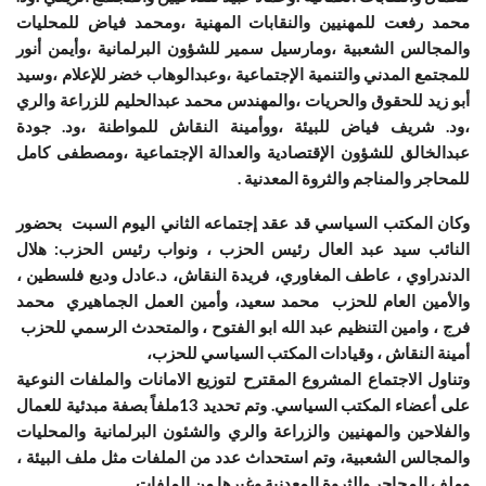
محمد رفعت للمهنيين والنقابات المهنية ،ومحمد فياض للمحليات
والمجالس الشعبية ،ومارسيل سمير للشؤون البرلمانية ،وأيمن أنور
للمجتمع المدني والتنمية الإجتماعية ،وعبدالوهاب خضر للإعلام ،وسيد
أبو زيد للحقوق والحريات ،والمهندس محمد عبدالحليم للزراعة والري
،ود. شريف فياض للبيئة ،ووأمينة النقاش للمواطنة ،ود. جودة
عبدالخالق للشؤون الإقتصادية والعدالة الإجتماعية ،ومصطفى كامل
للمحاجر والمناجم والثروة المعدنية .
وكان المكتب السياسي قد عقد إجتماعه الثاني اليوم السبت بحضور
النائب سيد عبد العال رئيس الحزب ، ونواب رئيس الحزب: هلال
الدندراوي ، عاطف المغاوري، فريدة النقاش، د.عادل وديع فلسطين ،
والأمين العام للحزب محمد سعيد، وأمين العمل الجماهيري محمد
فرج ، وامين التنظيم عبد الله ابو الفتوح ، والمتحدث الرسمي للحزب
أمينة النقاش ، وقيادات المكتب السياسي للحزب،
وتناول الاجتماع المشروع المقترح لتوزيع الامانات والملفات النوعية
على أعضاء المكتب السياسي. وتم تحديد 13ملفاً بصفة مبدئية للعمال
والفلاحين والمهنيين والزراعة والري والشئون البرلمانية والمحليات
والمجالس الشعبية، وتم استحداث عدد من الملفات مثل ملف البيئة ،
وملف المحاجر والثروة المعدنية وغيرها من الملفات.