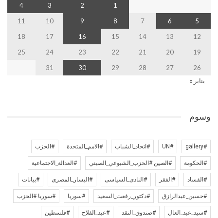
4
3
2
1
11
10
9
8
7
6
5
18
17
16
15
14
13
12
25
24
23
22
21
20
19
31
30
29
28
27
26
يناير »
وسوم
#gallery
#UN
#اتحاد_الشباب
#الامم_المتحدة
#الحزب
#الحكومة
#الصين #الحزب_الشيوعي_الصيني
#العدالة_الاجتماعية
#الفساد
#الفقر
#النادى_السياسى
#اليسار_المصرى
#بيانات
#حسين_عبدالرازق
#دكتور_رفعت_السعيد
#سوريا
#سوريا #الحزب
#سيد_عبد_العال
#صندوق_النقد
#عيد_الفلاح
#فلسطين