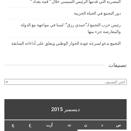
المصرية التي قدمها الرئيس السيسي خلال ” قمة بغداد “
دور التجمع في الحياة الحزبية
رئيس حزب التجمع لـ”حمدي رزق”: لسنا في مواجهة مع الدولة
والمعارضة جزء منها
التجمع يدعو لسرعة عودة الحوار الوطني ويعلق على أداءاته السابقة
تصنيفات
تصنيفات
ديسمبر 2015
س
د
ن
ث
أرب
خ
ج