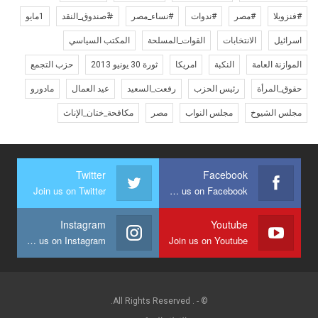
#فنزويلا
#مصر
#ندوات
#نساء_مصر
#ًصندوق_النقد
1مايو
اسرائيل
الانتخابات
القوات_المسلحة
المكتب السياسي
الموازنة العامة
النكبة
امريكا
ثورة 30 يونيو 2013
حزب التجمع
حقوق_المرأة
رئيس الحزب
رفعت_السعيد
عيد العمال
مادورو
مجلس الشيوخ
مجلس النواب
مصر
مكافحة_ختان_الإناث
Twitter
Facebook
Join us on Twitter
Join us on Facebook
Instagram
Youtube
Join us on Instagram
Join us on Youtube
© - . All Rights Reserved.