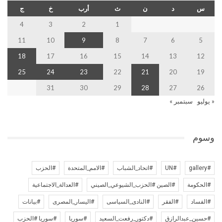
س
د
ن
ث
أرب
خ
ج
4
3
2
1
11
10
9
8
7
6
5
18
17
16
15
14
13
12
25
24
23
22
21
20
19
31
30
29
28
27
26
« يوليو
سبتمبر »
وسوم
#gallery
#UN
#اتحاد_الشباب
#الامم_المتحدة
#الحزب
#الحكومة
#الصين #الحزب_الشيوعي_الصيني
#العدالة_الاجتماعية
#الفساد
#الفقر
#النادى_السياسى
#اليسار_المصرى
#بيانات
#حسين_عبدالرازق
#دكتور_رفعت_السعيد
#سوريا
#سوريا #الحزب