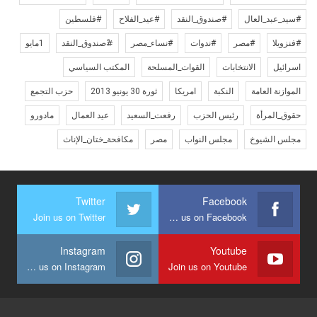
#سيد_عبد_العال
#صندوق_النقد
#عيد_الفلاح
#فلسطين
#فنزويلا
#مصر
#ندوات
#نساء_مصر
#ًصندوق_النقد
1مايو
اسرائيل
الانتخابات
القوات_المسلحة
المكتب السياسي
الموازنة العامة
النكبة
امريكا
ثورة 30 يونيو 2013
حزب التجمع
حقوق_المرأة
رئيس الحزب
رفعت_السعيد
عيد العمال
مادورو
مجلس الشيوخ
مجلس النواب
مصر
مكافحة_ختان_الإناث
Twitter
Facebook
Join us on Twitter
Join us on Facebook
Instagram
Youtube
Join us on Instagram
Join us on Youtube