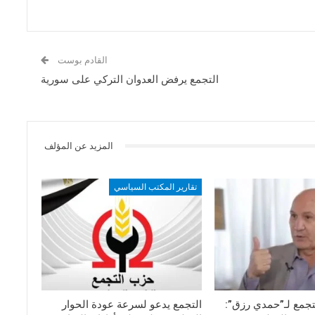
القادم بوست
التجمع يرفض العدوان التركي على سورية
المزيد عن المؤلف
تقارير المكتب السياسي
جمع لـ”حمدي رزق”:
التجمع يدعو لسرعة عودة الحوار