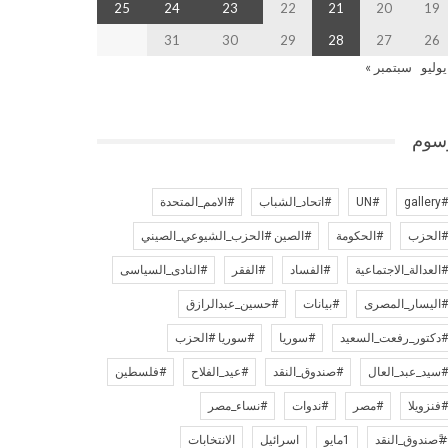
25
24
23
22
21
20
19
31
30
29
28
27
26
يوليو
سبتمبر »
سوم
#galler
#UN
#اتحاد_الشباب
#الامم_المتحدة
الحزب
#الحكومة
#الصين #الحزب_الشيوعي_الصيني
العدالة_الاجتماعية
#الفساد
#الفقر
#النادى_السياسى
اليسار_المصرى
#بيانات
#حسين_عبدالرازق
دكتور_رفعت_السعيد
#سوريا
#سوريا #الحزب
سيد_عبد_العال
#صندوق_النقد
#عيد_الفلاح
#فلسطين
فنزويلا
#مصر
#ندوات
#نساء_مصر
ًصندوق_النقد
1مايو
اسرائيل
الانتخابات