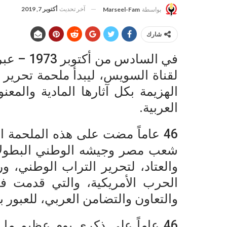
آخر تحديث
أكتوبر 7, 2019
بواسطة
Marseel-Fam
شارك
في الساد
لقناة السويس، ليبدأ ملحمة تحرير سي
الهزيمة بكل آثارها المادية وال
العربية.
46 عاماً مضت على هذه الملحمة ا
شعب مصر وجيشه الوطني البطولات
والعتاد، لتحرير التراب الوطني، و
الحرب الأمريكية، والتي قدمت ف
والتعاون والتضامن العربي، للعبور بب
46 عاماً على ذكرى يوم عظيم ما