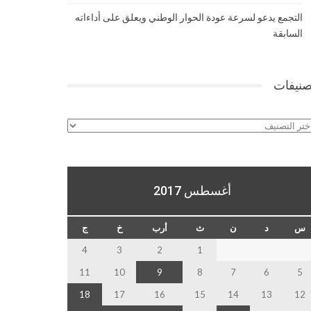
التجمع يدعو لسرعة عودة الحوار الوطني ويعلق على أداءاته
السابقة
صنيفات
نيفات
أغسطس 2017
س
د
ن
ث
أرب
خ
ج
4
3
2
1
11
10
9
8
7
6
5
18
17
16
15
14
13
12