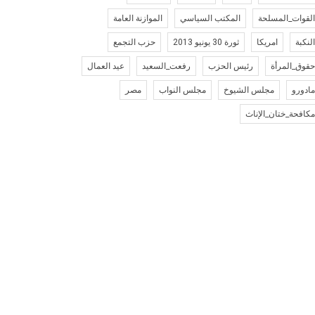
لقوات_المسلحة
المكتب السياسي
الموازنة العامة
لنكبة
امريكا
ثورة 30 يونيو 2013
حزب التجمع
قوق_المرأة
رئيس الحزب
رفعت_السعيد
عيد العمال
ادورو
مجلس الشيوخ
مجلس النواب
مصر
كافحة_ختان_الإناث