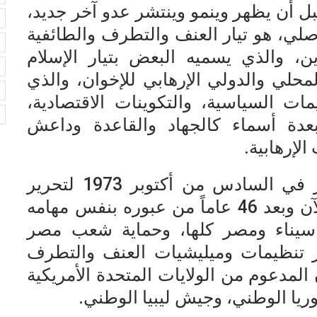
بل أن يظهر وينمو وينتشر عدو آخر جديد،
ا
صلي، هو تيار العنف والتطرف والطائفية
ا
ين، والذي يسميه البعض بتيار الإسلام
ح
محلي والدولي الإرهابي للإخوان، والذي
م
 السياسية، والتكوينات الاقتصادية،
م
عدة أسماء كالجهاد والقاعدة وداعش
لإرهابية.
إن جيش مصر الوطني، الذي عبر في السادس من أكتوبر 1973 لتحرير
سيناء من العدو الصهيوني، يقوم الآن وبعد 46 عاماً من عبوره بنفس مهامه
 سيناء ومصر كلها، وحماية شعب مصر
 تنظيمات وميليشيات العنف والتطرف
 المدعوم من الولايات المتحدة الأمريكية
يا الوطني، وجيش ليبيا الوطني.