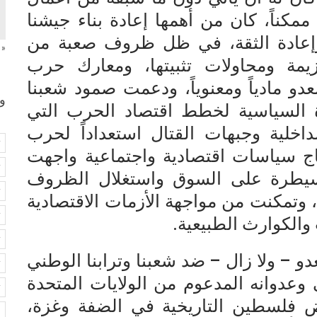
كناً، كان من أهمها إعادة بناء جيشنا
 وإعادة الثقة، في ظل ظروف صعبة من
« 
يمة ومحاولات تثبيتها، ومعارك حرب
عدو مادياً ومعنوياً، ودعمت صمود شعبنا
و
ادة السياسية لخطط اقتصاد الحرب التي
خلية وجبهات القتال استعداداً لحرب
y
تهاج سياسات اقتصادية واجتماعية واجهت
#
سيطرة على السوق واستغلال الظروف
#
 وتمكنت من مواجهة الأزمات الاقتصادية
#
والكوارث الطبيعية.
#
عدو – ولا زال – ضد شعبنا وترابنا الوطني
#
 وعدوانه المدعوم من الولايات المتحدة
#
رض فلسطين التاريخية في الضفة وغزة،
#