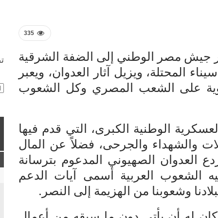
335
س من أكتوبر 1973 – عبر جيش مصر الوطني إلى الضفة الشرقية
ت
ناء المحتلة، ويزيل آثار العدوان، ويعبر
معنوية على الشعب المصري وكل الشعوب
تص
لعسكرية الوطنية الكبرى، التي قدم فيها
 والشهداء والجرحى، فضلاً عن المال
ردع العدوان الصهيوني المدعوم بترسانة
يه الشعوب العربية أسمى آيات الدعم
لادنا وشعوبنا من الهزيمة إلى النصر.
 كان له أن يأتي دون ما سبقه من أعمال