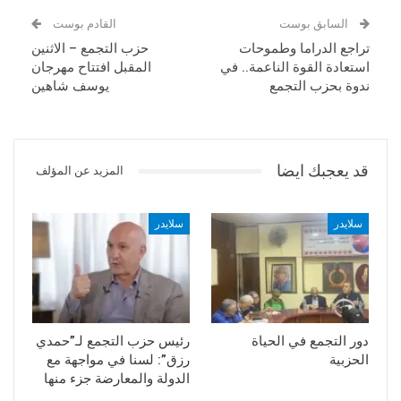
السابق بوست
القادم بوست
تراجع الدراما وطموحات
حزب التجمع – الاثنين
استعادة القوة الناعمة.. في
المقبل افتتاح مهرجان
ندوة بحزب التجمع
يوسف شاهين
قد يعجبك ايضا
المزيد عن المؤلف
سلايدر
سلايدر
دور التجمع في الحياة
رئيس حزب التجمع لـ”حمدي
الحزبية
رزق”: لسنا في مواجهة مع
الدولة والمعارضة جزء منها