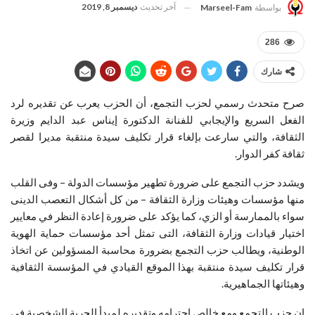
آخر تحديث
ديسمبر 8, 2019
بواسطة
Marseel-Fam
286
شارك
صرح متحدث رسمي لحزب التجمع، أن الحزب يعرب عن تقديره لرد
الفعل السريع والإيجابي للفنانة الدكتورة إيناس عبد الدايم وزيرة
الثقافة، والتي سارعت بإلغاء قرار تكليف سيدة منتقبة مديرا لقصر
ثقافة كفر الدوار.
ويشدد حزب التجمع على ضرورة تطهير مؤسسات الدولة – وفى القلب
منها مؤسسات وهيئات وزارة الثقافة – من كل أشكال التعصب الدينى
سواء بالممارسة أو الزي، كما يؤكد على ضرورة إعادة النظر في معايير
اختيار قيادات وزارة الثقافة، التى تمثل أحد مؤسسات حماية الهوية
الوطنية، ويطالب حزب التجمع بضرورة محاسبة المسؤولين عن اتخاذ
قرار تكليف سيدة منتقبة بهذا الموقع القيادي في المؤسسة الثقافية
وهيئاتها الجماهيرية.
إن حزب التجمع ومع خالص احترامه وتقديره لمبدأ الحرية الشخصية فى