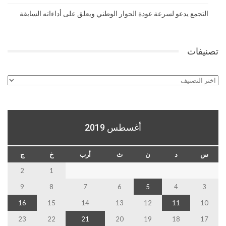
التجمع يدعو لسرعة عودة الحوار الوطني ويعلق على أداءاته السابقة
تصنيفات
تصنيفات
أغسطس 2019
س
د
ن
ث
أرب
خ
ج
2
1
9
8
7
6
5
4
3
16
15
14
13
12
11
10
23
22
21
20
19
18
17