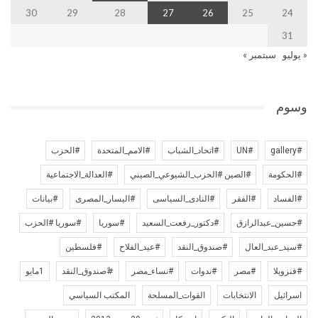
30
29
28
27
26
25
24
31
« يوليو
سبتمبر »
وسوم
#gallery
#UN
#اتحاد_الشباب
#الامم_المتحدة
#الحزب
#الحكومة
#الصين #الحزب_الشيوعي_الصيني
#العدالة_الاجتماعية
#الفساد
#الفقر
#النادى_السياسى
#اليسار_المصرى
#بيانات
#حسين_عبدالرازق
#دكتور_رفعت_السعيد
#سوريا
#سوريا #الحزب
#سيد_عبد_العال
#صندوق_النقد
#عيد_الفلاح
#فلسطين
#فنزويلا
#مصر
#ندوات
#نساء_مصر
#ًصندوق_النقد
1مايو
اسرائيل
الانتخابات
القوات_المسلحة
المكتب السياسي